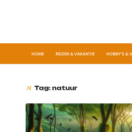
HOME
REIZEN & VAKANTIE
HOBBY’S & V
Tag: natuur