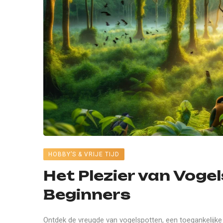
HOBBY’S & VRIJE TIJD
Het Plezier van Voge
Beginners
Ontdek de vreugde van vogelspotten, een toegankelijke h