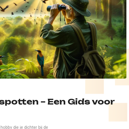
lspotten – Een Gids voor
obby die je dichter bij de