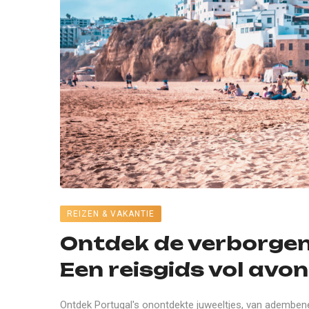
REIZEN & VAKANTIE
Ontdek de verborgen 
Een reisgids vol avo
Ontdek Portugal's onontdekte juweeltjes, van adembe